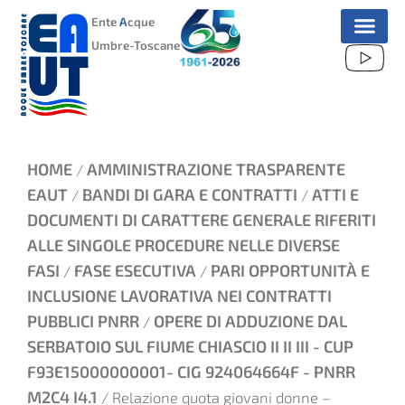
VAI
Ente
A
cque
AL
Umbre-Toscane
CONTENUTO
HOME
AMMINISTRAZIONE TRASPARENTE
/
EAUT
BANDI DI GARA E CONTRATTI
ATTI E
/
/
DOCUMENTI DI CARATTERE GENERALE RIFERITI
ALLE SINGOLE PROCEDURE NELLE DIVERSE
FASI
FASE ESECUTIVA
PARI OPPORTUNITÀ E
/
/
INCLUSIONE LAVORATIVA NEI CONTRATTI
PUBBLICI PNRR
OPERE DI ADDUZIONE DAL
/
SERBATOIO SUL FIUME CHIASCIO II II III - CUP
F93E15000000001- CIG 924064664F - PNRR
M2C4 I4.1
/ Relazione quota giovani donne –