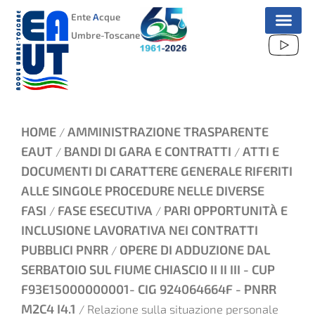
VAI
Ente
A
cque
AL
Umbre-Toscane
CONTENUTO
HOME
AMMINISTRAZIONE TRASPARENTE
/
EAUT
BANDI DI GARA E CONTRATTI
ATTI E
/
/
DOCUMENTI DI CARATTERE GENERALE RIFERITI
ALLE SINGOLE PROCEDURE NELLE DIVERSE
FASI
FASE ESECUTIVA
PARI OPPORTUNITÀ E
/
/
INCLUSIONE LAVORATIVA NEI CONTRATTI
PUBBLICI PNRR
OPERE DI ADDUZIONE DAL
/
SERBATOIO SUL FIUME CHIASCIO II II III - CUP
F93E15000000001- CIG 924064664F - PNRR
M2C4 I4.1
/ Relazione sulla situazione personale