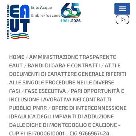
VAI
Ente
A
cque
AL
Umbre-Toscane
CONTENUTO
HOME
AMMINISTRAZIONE TRASPARENTE
/
EAUT
BANDI DI GARA E CONTRATTI
ATTI E
/
/
DOCUMENTI DI CARATTERE GENERALE RIFERITI
ALLE SINGOLE PROCEDURE NELLE DIVERSE
FASI
FASE ESECUTIVA
PARI OPPORTUNITÀ E
/
/
INCLUSIONE LAVORATIVA NEI CONTRATTI
PUBBLICI PNRR
OPERE DI INTERCONNESSIONE
/
IDRAULICA DEGLI IMPIANTI DI ADDUZIONE
DALLE DIGHE DI MONTEDOGLIO E CALCIONE -
CUP F11B17000610001 - CIG 9766967424 -