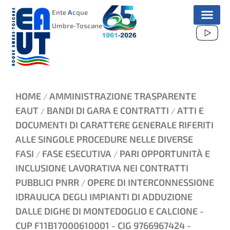
VAI
Ente
A
cque
AL
Umbre-Toscane
CONTENUTO
HOME
AMMINISTRAZIONE TRASPARENTE
/
EAUT
BANDI DI GARA E CONTRATTI
ATTI E
/
/
DOCUMENTI DI CARATTERE GENERALE RIFERITI
ALLE SINGOLE PROCEDURE NELLE DIVERSE
FASI
FASE ESECUTIVA
PARI OPPORTUNITÀ E
/
/
INCLUSIONE LAVORATIVA NEI CONTRATTI
PUBBLICI PNRR
OPERE DI INTERCONNESSIONE
/
IDRAULICA DEGLI IMPIANTI DI ADDUZIONE
DALLE DIGHE DI MONTEDOGLIO E CALCIONE -
CUP F11B17000610001 - CIG 9766967424 -