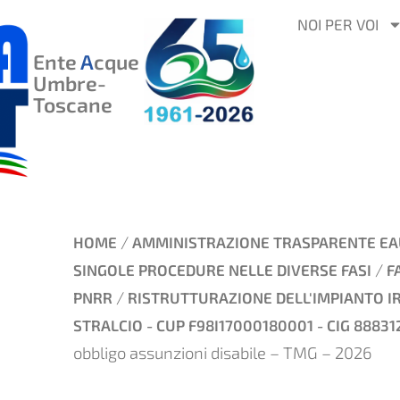
VAI
NOI PER VOI
AL
Ente
A
cque
CONTENUTO
Umbre-
Toscane
/
HOME
AMMINISTRAZIONE TRASPARENTE EA
/
SINGOLE PROCEDURE NELLE DIVERSE FASI
F
/
PNRR
RISTRUTTURAZIONE DELL'IMPIANTO IRR
STRALCIO - CUP F98I17000180001 - CIG 88831
obbligo assunzioni disabile – TMG – 2026