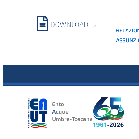
DOWNLOAD
→
RELAZION
ASSUNZIO
Ente
A
cque
Umbre-Toscane