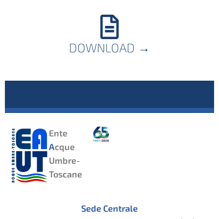
DOWNLOAD
→
Ente
A
cque
Umbre-
Toscane
Sede Centrale