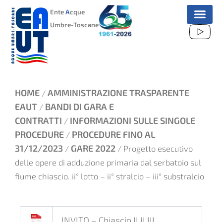
VAI
Ente
A
cque
AL
Umbre-Toscane
CONTENUTO
HOME
AMMINISTRAZIONE TRASPARENTE
/
EAUT
BANDI DI GARA E
/
CONTRATTI
INFORMAZIONI SULLE SINGOLE
/
PROCEDURE
PROCEDURE FINO AL
/
31/12/2023
GARE 2022
/
/ Progetto esecutivo
delle opere di adduzione primaria dal serbatoio sul
fiume chiascio. ii° lotto – ii° stralcio – iii° substralcio
INVITO – Chiascio II II III