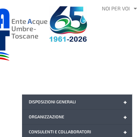
VAI
NOI PER VOI
AL
Ente
A
cque
CONTENUTO
Umbre-
Toscane
+
DISPOSIZIONI GENERALI
+
ORGANIZZAZIONE
+
CONSULENTI E COLLABORATORI