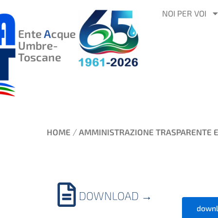
VAI
NOI PER VOI
AL
Ente
A
cque
CONTENUTO
Umbre-
Toscane
/
HOME
AMMINISTRAZIONE TRASPARENTE 
DOWNLOAD
→
downl