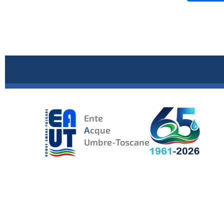
Ente
A
cque
Umbre-Toscane