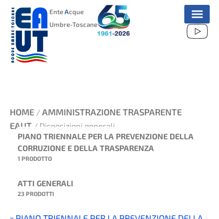
VAI
Ente
A
cque
AL
Umbre-Toscane
CONTENUTO
HOME
AMMINISTRAZIONE TRASPARENTE
/
EAUT
/ Disposizioni generali
PIANO TRIENNALE PER LA PREVENZIONE DELLA
CORRUZIONE E DELLA TRASPARENZA
1 PRODOTTO
ATTI GENERALI
23 PRODOTTI
PIANO TRIENNALE PER LA PREVENZIONE DELLA