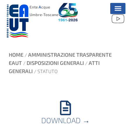
VAI
Ente
A
cque
AL
Umbre-Toscane
CONTENUTO
HOME
AMMINISTRAZIONE TRASPARENTE
/
EAUT
DISPOSIZIONI GENERALI
ATTI
/
/
GENERALI
/ STATUTO
DOWNLOAD
→