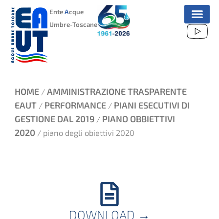
VAI
Ente
A
cque
AL
Umbre-Toscane
CONTENUTO
HOME
AMMINISTRAZIONE TRASPARENTE
/
EAUT
PERFORMANCE
PIANI ESECUTIVI DI
/
/
GESTIONE DAL 2019
PIANO OBBIETTIVI
/
2020
/ piano degli obiettivi 2020
DOWNLOAD
→