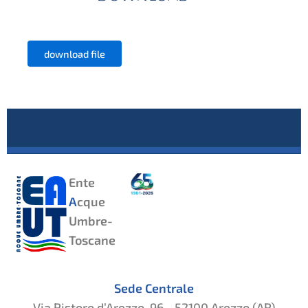
download file
Ente
A
cque
Umbre-
Toscane
Sede Centrale
Via Ristoro d’Arezzo, 96 - 52100 Arezzo (AR)