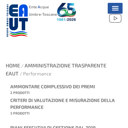
VAI
Ente
A
cque
AL
Umbre-Toscane
CONTENUTO
HOME
AMMINISTRAZIONE TRASPARENTE
/
EAUT
/ Performance
AMMONTARE COMPLESSIVO DEI PREMI
2 PRODOTTI
CRITERI DI VALUTAZIONE E MISURAZIONE DELLA
PERFORMANCE
3 PRODOTTI
PIANI ESECUTIVI DI GESTIONE DAL 2019