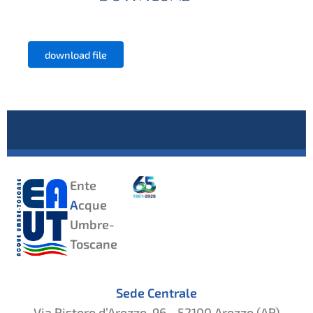
download file
Ente
A
cque
Umbre-
Toscane
Sede Centrale
Via Ristoro d’Arezzo, 96 - 52100 Arezzo (AR)