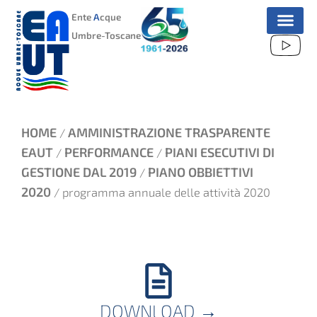
VAI
Ente
A
cque
AL
Umbre-Toscane
CONTENUTO
HOME
AMMINISTRAZIONE TRASPARENTE
/
EAUT
PERFORMANCE
PIANI ESECUTIVI DI
/
/
GESTIONE DAL 2019
PIANO OBBIETTIVI
/
2020
/ programma annuale delle attività 2020
DOWNLOAD
→