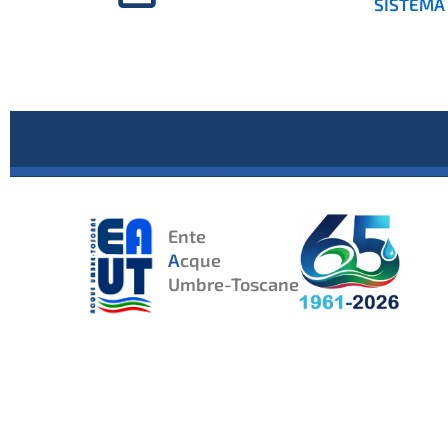
SISTEMA
Ente
A
cque
Umbre-Toscane