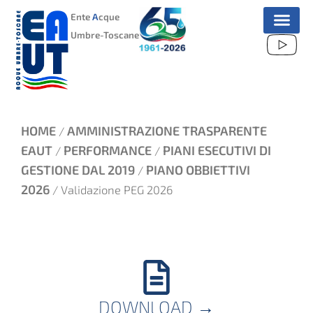
VAI
Ente
A
cque
AL
Umbre-Toscane
CONTENUTO
HOME
AMMINISTRAZIONE TRASPARENTE
/
EAUT
PERFORMANCE
PIANI ESECUTIVI DI
/
/
GESTIONE DAL 2019
PIANO OBBIETTIVI
/
2026
/ Validazione PEG 2026
DOWNLOAD
→