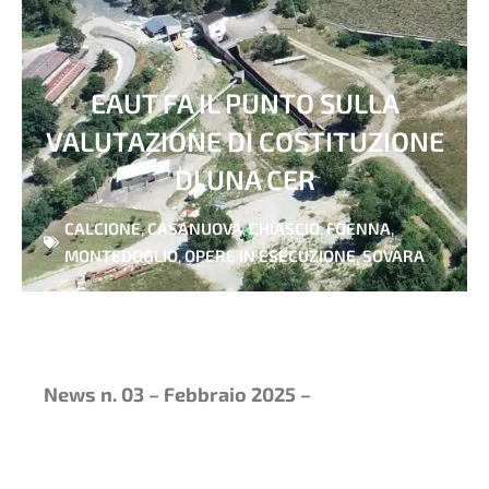
EAUT FA IL PUNTO SULLA
VALUTAZIONE DI COSTITUZIONE
DI UNA CER
CALCIONE
,
CASANUOVA
,
CHIASCIO
,
FOENNA
,
MONTEDOGLIO
,
OPERE IN ESECUZIONE
,
SOVARA
News n. 03 – Febbraio 2025 –