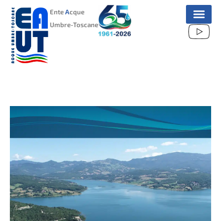
VAI
Ente
A
cque
AL
Umbre-Toscane
CONTENUTO