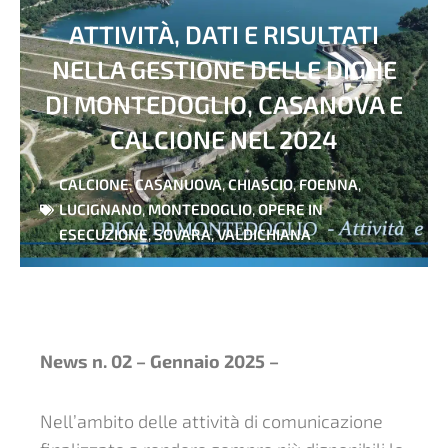
ATTIVITÀ, DATI E RISULTATI
NELLA GESTIONE DELLE DIGHE
DI MONTEDOGLIO, CASANOVA E
CALCIONE NEL 2024
CALCIONE
,
CASANUOVA
,
CHIASCIO
,
FOENNA
,
LUCIGNANO
,
MONTEDOGLIO
,
OPERE IN
ESECUZIONE
,
SOVARA
,
VALDICHIANA
News n. 02 – Gennaio 2025 –
Nell’ambito delle attività di comunicazione