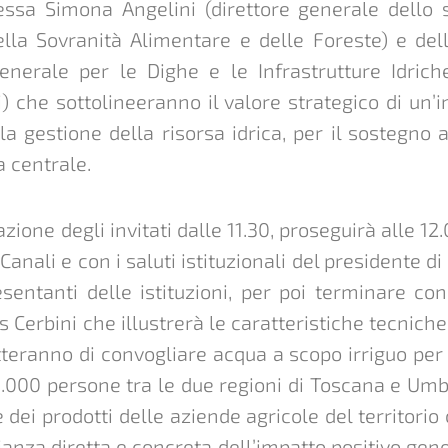
essa Simona Angelini (direttore generale dello
della Sovranità Alimentare e delle Foreste) e de
Generale per le Dighe e le Infrastrutture Idric
i) che sottolineeranno il valore strategico di un’
la gestione della risorsa idrica, per il sostegno 
a centrale.
azione degli invitati dalle 11.30, proseguirà alle 1
Canali e con i saluti istituzionali del presidente d
esentanti delle istituzioni, per poi terminare co
Cerbini che illustrerà le caratteristiche tecniche 
eranno di convogliare acqua a scopo irriguo per 3
00.000 persone tra le due regioni di Toscana e Um
 dei prodotti delle aziende agricole del territorio
nza diretta e concreta dell’impatto positivo gene