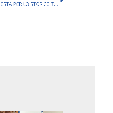
DIGA DI MONTEDOGLIO: FESTA PER LO STORICO TRAGUARDO DELL’ESERCIZIO ORDINARIO