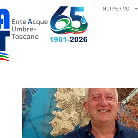
VAI
NOI PER VOI
AL
Ente
A
cque
CONTENUTO
Umbre-
Toscane