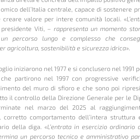
mico dell’Italia centrale, capace di sostenere pr
e creare valore per intere comunità locali. «
L’en
presidente Viti, –
rappresenta un momento storic
i un percorso lungo e complesso che conseg
er agricoltura, sostenibilità e sicurezza idrica
».
doglio iniziarono nel 1977 e si conclusero nel 1991 
 che partirono nel 1997 con progressive verifi
dimento del muro di sfioro e che sono poi ripresi 
tto il controllo della Direzione Generale per le 
rminate nel marzo del 2025 al raggiungimen
 corretto comportamento dell’intera struttura 
ario della diga. «
L’entrata in esercizio ordinario
ermina un percorso tecnico e amministrativo pa