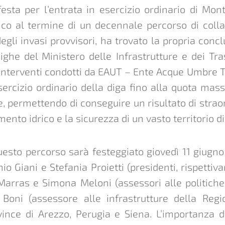
esta per l’entrata in esercizio ordinario di Mont
ico al termine di un decennale percorso di colla
egli invasi provvisori, ha trovato la propria concl
ighe del Ministero delle Infrastrutture e dei Tr
li interventi condotti da EAUT – Ente Acque Umbre
esercizio ordinario della diga fino alla quota mas
re, permettendo di conseguire un risultato di strao
mento idrico e la sicurezza di un vasto territorio 
questo percorso sarà festeggiato giovedì 11 giug
io Giani e Stefania Proietti (presidenti, rispetti
arras e Simona Meloni (assessori alle politiche a
 Boni (assessore alle infrastrutture della Regi
nce di Arezzo, Perugia e Siena. L’importanza d