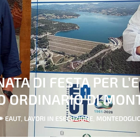
ATA DI FESTA PER L’
IO ORDINARIO DI MON
EAUT
,
LAVORI IN ESECUZIONE
,
MONTEDOGLI