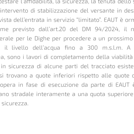
estare l’affidabilità, la sicurezza, la tenuta dell
ll’intervento di stabilizzazione del versante in des
 vista dell’entrata in servizio “limitato”. EAUT è o
ome previsto dall’art.20 del DM 94/2024, il n
erale per le Dighe per procedere a un prossimo c
 il livello dell’acqua fino a 300 m.s.l.m. A
, sono i lavori di completamento della viabilità
n sicurezza di alcune parti del tracciato esiste
i trovano a quote inferiori rispetto alle quote 
L’opera in fase di esecuzione da parte di EAUT è
iano stradale interamente a una quota superiore
i sicurezza.