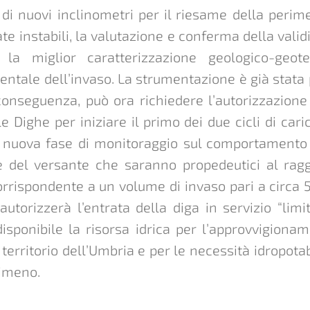
e di nuovi inclinometri per il riesame della perim
te instabili, la valutazione e conferma della valid
 la miglior caratterizzazione geologico-geot
entale dell’invaso. La strumentazione è già stata
onseguenza, può ora richiedere l’autorizzazione
e Dighe per iniziare il primo dei due cicli di car
a nuova fase di monitoraggio sul comportamento 
ne del versante che saranno propedeutici al rag
orrispondente a un volume di invaso pari a circa
utorizzerà l’entrata della diga in servizio “limi
isponibile la risorsa idrica per l’approvvigionam
 territorio dell’Umbria e per le necessità idropotab
imeno.