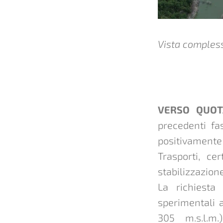
Vista compless
VERSO QUOT
precedenti fa
positivamente 
Trasporti, ce
stabilizzazion
La richiesta 
sperimentali a
305 m.s.l.m.