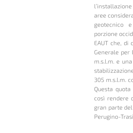
l’installazion
aree considera
geotecnico e
porzione occid
EAUT che, di c
Generale per l
m.s.l.m. e un
stabilizzazio
305 m.s.l.m. c
Questa quota a
così rendere d
gran parte del
Perugino-Tras