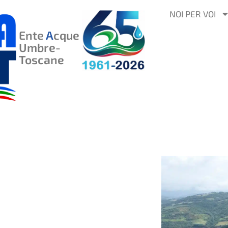
VAI
NOI PER VOI
AL
Ente
A
cque
CONTENUTO
Umbre-
Toscane