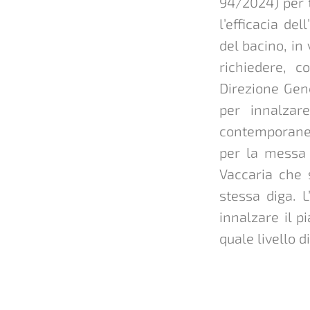
94/2024) per t
l’efficacia de
del bacino, in
richiedere, c
Direzione Gen
per innalzare
contemporanea
per la messa i
Vaccaria che s
stessa diga. 
innalzare il p
quale livello d