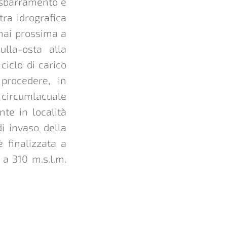
o sbarramento e
tra idrografica
rmai prossima a
ulla-osta alla
iclo di carico
 procedere, in
 circumlacuale
nte in località
di invaso della
 finalizzata a
 a 310 m.s.l.m.