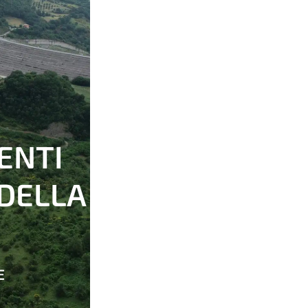
ENTI
 DELLA
E