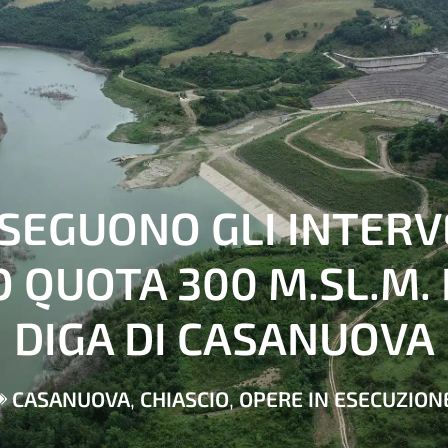
SEGUONO GLI INTERV
 QUOTA 300 M.SL.M.
DIGA DI CASANUOVA
CASANUOVA
,
CHIASCIO
,
OPERE IN ESECUZION