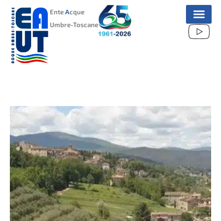
VAI
Ente
A
cque
AL
Umbre-Toscane
CONTENUTO