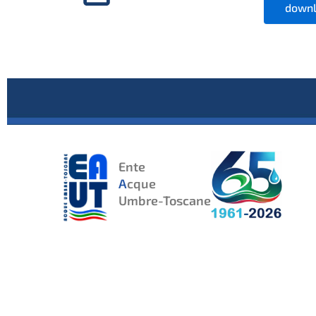
downl
Ente
A
cque
Umbre-Toscane