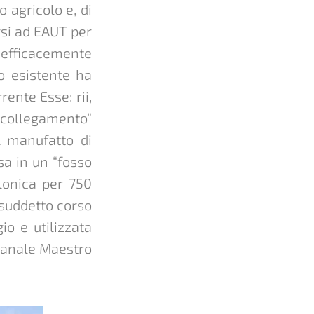
 agricolo e, di
rsi ad EAUT per
 efficacemente
co esistente ha
rente Esse: rii,
i collegamento”
l manufatto di
sa in un “fosso
llonica per 750
 suddetto corso
io e utilizzata
 Canale Maestro