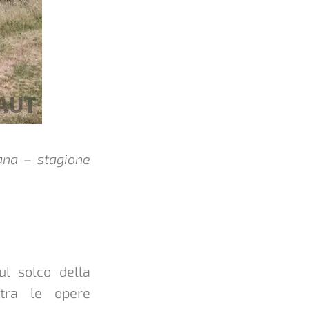
ana – stagione
l solco della
 tra le opere