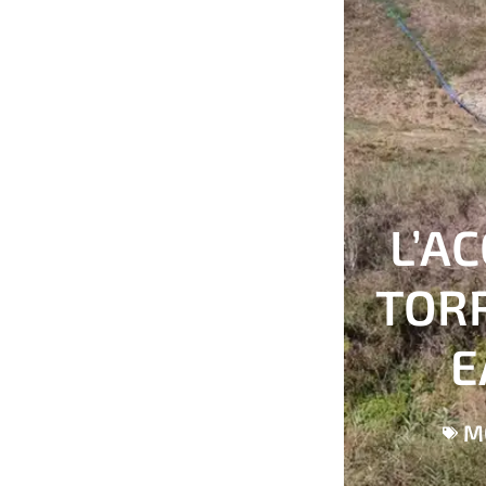
L’A
TORR
E
M