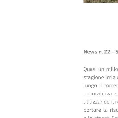
News n. 22 – 
Quasi un milio
stagione irrig
lungo il torre
un’iniziativa
utilizzando il 
portare la ris
allo stesso E