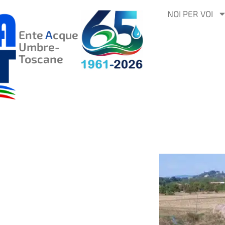
VAI
NOI PER VOI
AL
Ente
A
cque
CONTENUTO
Umbre-
Toscane