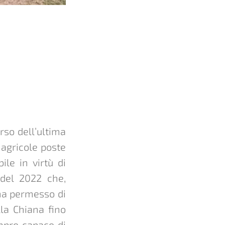
rso dell’ultima
 agricole poste
ile in virtù di
 del 2022 che,
, ha permesso di
lla Chiana fino
mpre capace di