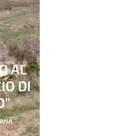
O AL
IO DI
O”
IANA