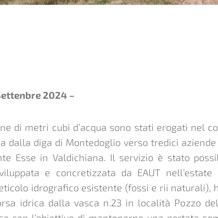
Settenbre 2024 –
ne di metri cubi d’acqua sono stati erogati nel co
ua dalla diga di Montedoglio verso tredici aziende
nte Esse in Valdichiana. Il servizio è stato possib
 sviluppata e concretizzata da EAUT nell’estate
reticolo idrografico esistente (fossi e rii naturali)
orsa idrica dalla vasca n.23 in località Pozzo de
sse con l’obiettivo di mantenerne una portata se