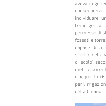
avevano genera
conseguenza, a
individuare u
l’emergenza. U
permesso di sfr
fossati e torr
capace di con
scarico della 
di scolo” seco
metri e poi en
d’acqua, la ri
per l’irrigazi
della Chiana.