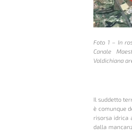
Foto 1 – In ro
Canale Maest
Valdichiana ar
Il suddetto te
è comunque des
risorsa idrica
dalla mancanza