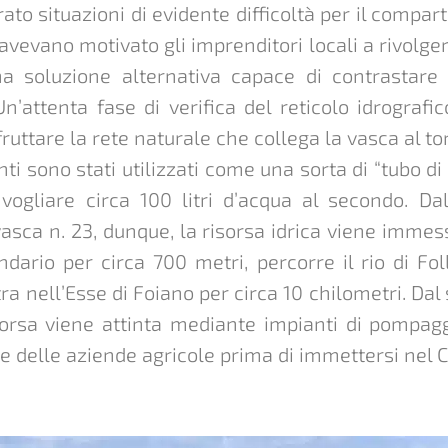
to situazioni di evidente difficoltà per il comparto
vevano motivato gli imprenditori locali a rivolge
na soluzione alternativa capace di contrastare
n’attenta fase di verifica del reticolo idrografi
uttare la rete naturale che collega la vasca al tor
enti sono stati utilizzati come una sorta di “tubo d
vogliare circa 100 litri d’acqua al secondo. Da
vasca n. 23, dunque, la risorsa idrica viene immes
ndario per circa 700 metri, percorre il rio di Fo
tra nell’Esse di Foiano per circa 10 chilometri. Dal
sorsa viene attinta mediante impianti di pompagg
one delle aziende agricole prima di immettersi nel