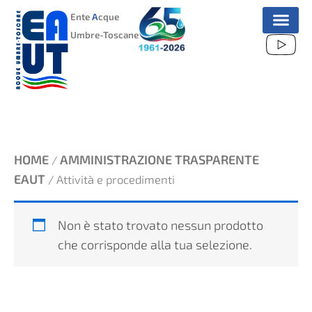
VAI
Ente
A
cque
AL
Umbre-Toscane
CONTENUTO
HOME
AMMINISTRAZIONE TRASPARENTE
/
EAUT
/ Attività e procedimenti
Non è stato trovato nessun prodotto
che corrisponde alla tua selezione.