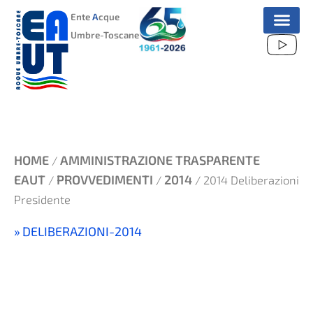
VAI
Ente
A
cque
AL
Umbre-Toscane
CONTENUTO
HOME
AMMINISTRAZIONE TRASPARENTE
/
EAUT
PROVVEDIMENTI
2014
/
/
/ 2014 Deliberazioni
Presidente
DELIBERAZIONI-2014