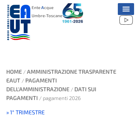
VAI
Ente
A
cque
AL
Umbre-Toscane
CONTENUTO
HOME
AMMINISTRAZIONE TRASPARENTE
/
EAUT
PAGAMENTI
/
DELL'AMMINISTRAZIONE
DATI SUI
/
PAGAMENTI
/ pagamenti 2026
1° TRIMESTRE