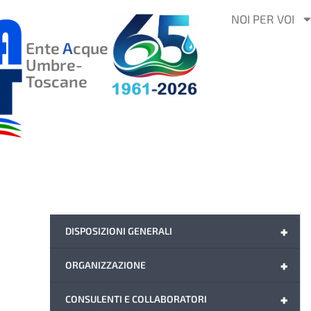
VAI
NOI PER VOI
AL
Ente
A
cque
CONTENUTO
Umbre-
Toscane
+
DISPOSIZIONI GENERALI
+
ORGANIZZAZIONE
+
CONSULENTI E COLLABORATORI