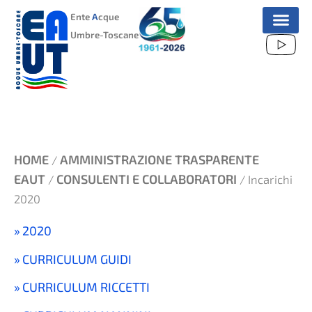
VAI
Ente
A
cque
AL
Umbre-Toscane
CONTENUTO
HOME
AMMINISTRAZIONE TRASPARENTE
/
EAUT
CONSULENTI E COLLABORATORI
/
/ Incarichi
2020
2020
CURRICULUM GUIDI
CURRICULUM RICCETTI