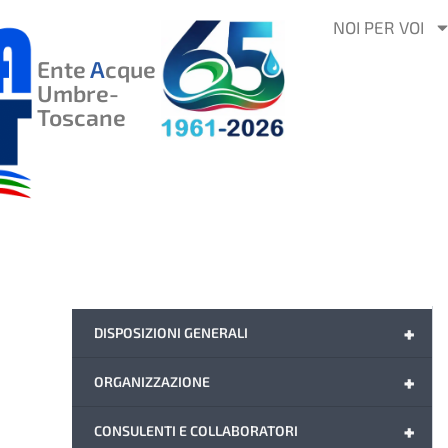
VAI
NOI PER VOI
AL
Ente
A
cque
CONTENUTO
Umbre-
Toscane
+
DISPOSIZIONI GENERALI
+
ORGANIZZAZIONE
+
CONSULENTI E COLLABORATORI