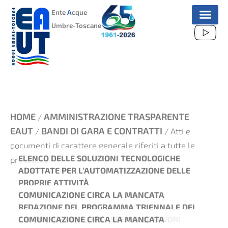
VAI
Ente
A
cque
AL
Umbre-Toscane
CONTENUTO
HOME
AMMINISTRAZIONE TRASPARENTE
/
EAUT
BANDI DI GARA E CONTRATTI
/
/ Atti e
documenti di carattere generale riferiti a tutte le
ELENCO DELLE SOLUZIONI TECNOLOGICHE
procedure
ADOTTATE PER L’AUTOMATIZZAZIONE DELLE
PROPRIE ATTIVITÀ
COMUNICAZIONE CIRCA LA MANCATA
1 PRODOTTO
REDAZIONE DEL PROGRAMMA TRIENNALE DEI
COMUNICAZIONE CIRCA LA MANCATA
LAVORI PUBBLICI, PER ASSENZA DI LAVORI