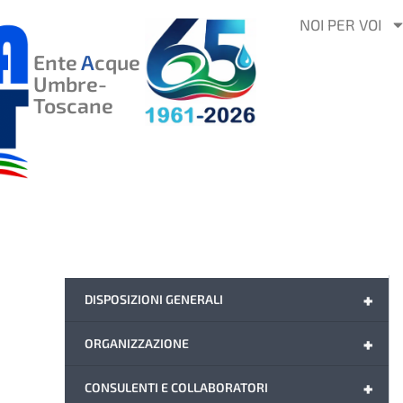
VAI
NOI PER VOI
AL
Ente
A
cque
CONTENUTO
Umbre-
Toscane
+
DISPOSIZIONI GENERALI
+
ORGANIZZAZIONE
+
CONSULENTI E COLLABORATORI