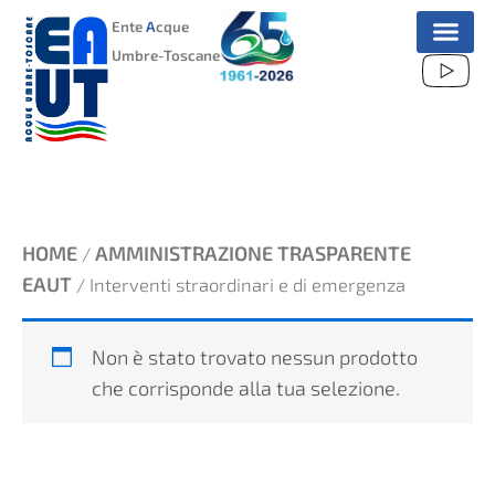
VAI
Ente
A
cque
AL
Umbre-Toscane
CONTENUTO
HOME
AMMINISTRAZIONE TRASPARENTE
/
EAUT
/ Interventi straordinari e di emergenza
Non è stato trovato nessun prodotto
che corrisponde alla tua selezione.