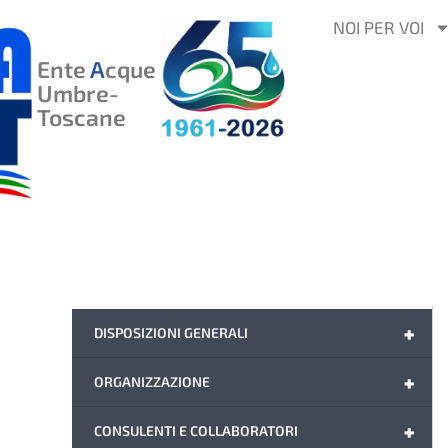
VAI
NOI PER VOI
AL
Ente
A
cque
CONTENUTO
Umbre-
Toscane
+
DISPOSIZIONI GENERALI
+
ORGANIZZAZIONE
+
CONSULENTI E COLLABORATORI