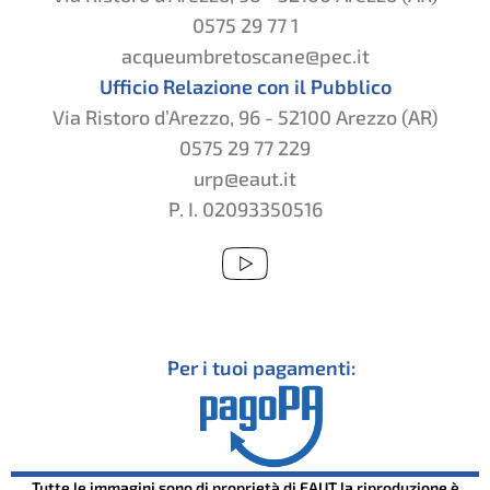
0575 29 77 1
acqueumbretoscane@pec.it
Ufficio Relazione con il Pubblico
Via Ristoro d’Arezzo, 96 - 52100 Arezzo (AR)
0575 29 77 229
urp@eaut.it
P. I. 02093350516
Per i tuoi pagamenti:
Tutte le immagini sono di proprietà di EAUT la riproduzione è