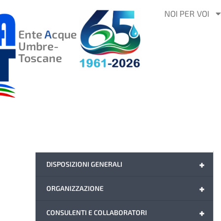
VAI
NOI PER VOI
AL
Ente
A
cque
CONTENUTO
Umbre-
Toscane
+
DISPOSIZIONI GENERALI
+
ORGANIZZAZIONE
+
CONSULENTI E COLLABORATORI