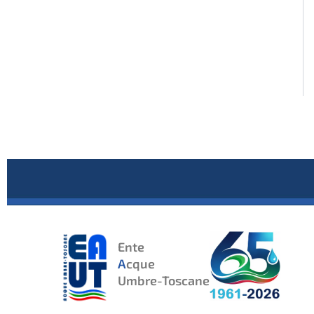
Ente
A
cque
Umbre-Toscane