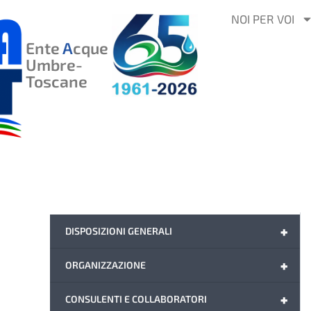
VAI
NOI PER VOI
AL
Ente
A
cque
CONTENUTO
Umbre-
Toscane
+
DISPOSIZIONI GENERALI
+
ORGANIZZAZIONE
+
CONSULENTI E COLLABORATORI