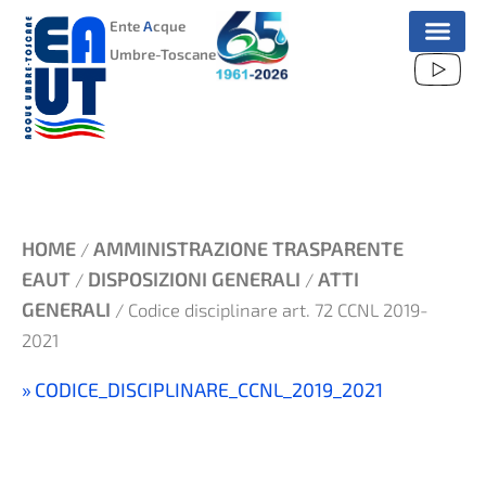
VAI
Ente
A
cque
AL
Umbre-Toscane
CONTENUTO
HOME
AMMINISTRAZIONE TRASPARENTE
/
EAUT
DISPOSIZIONI GENERALI
ATTI
/
/
GENERALI
/ Codice disciplinare art. 72 CCNL 2019-
2021
CODICE_DISCIPLINARE_CCNL_2019_2021